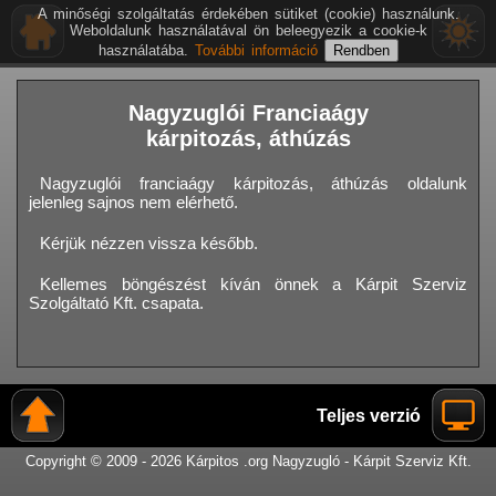
A minőségi szolgáltatás érdekében sütiket (cookie) használunk.
Weboldalunk használatával ön beleegyezik a cookie-k
használatába.
További információ
Nagyzuglói Franciaágy
kárpitozás, áthúzás
Nagyzuglói franciaágy kárpitozás, áthúzás oldalunk
jelenleg sajnos nem elérhető.
Kérjük nézzen vissza később.
Kellemes böngészést kíván önnek a Kárpit Szerviz
Szolgáltató Kft. csapata.
Teljes verzió
Copyright © 2009 - 2026 Kárpitos .org Nagyzugló - Kárpit Szerviz Kft.