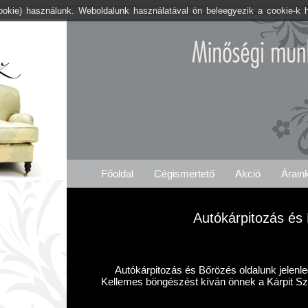
cookie) használunk. Weboldalunk használatával ön beleegyezik a cookie-k 
Kárpitos .org Nagybaracska
Árajánlat Igénylés
Főoldal
Cégismertető
Akció
Árain
Autókárpitozás és
Autókárpitozás és Bőrözés oldalunk jelenle
Kellemes böngészést kíván önnek a Kárpit Sze