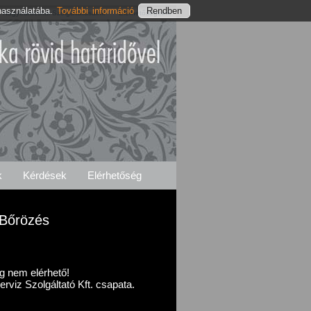
használatába.
További információ
Nagybaracskai Szolgáltatásaink
Elérhetőségeink
k
Kérdések
Elérhetőség
 Bőrözés
g nem elérhető!
rviz Szolgáltató Kft. csapata.