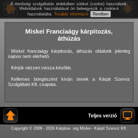
A minőségi szolgáltatás érdekében sütiket (cookie) használunk.
Weboldalunk használatával ön beleegyezik a cookie-k
használatába.
További információ
Miskei Franciaágy kárpitozás,
áthúzás
Miskei franciaágy kárpitozás, áthúzás oldalunk jelenleg
sajnos nem elérhető.
Kérjük nézzen vissza később.
Kellemes böngészést kíván önnek a Kárpit Szerviz
Szolgáltató Kft. csapata.
Teljes verzió
Copyright © 2009 - 2026 Kárpitos .org Miske - Kárpit Szerviz Kft.