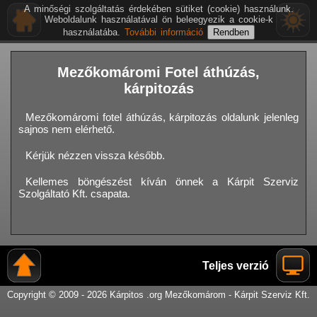
A minőségi szolgáltatás érdekében sütiket (cookie) használunk.
Weboldalunk használatával ön beleegyezik a cookie-k
használatába.
További információ
Mezőkomáromi Fotel áthúzás,
kárpitozás
Mezőkomáromi fotel áthúzás, kárpitozás oldalunk jelenleg
sajnos nem elérhető.
Kérjük nézzen vissza később.
Kellemes böngészést kíván önnek a Kárpit Szerviz
Szolgáltató Kft. csapata.
Teljes verzió
Copyright © 2009 - 2026 Kárpitos .org Mezőkomárom - Kárpit Szerviz Kft.