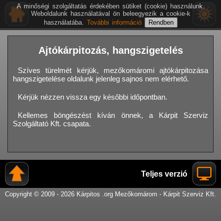
A minőségi szolgáltatás érdekében sütiket (cookie) használunk.
Weboldalunk használatával ön beleegyezik a cookie-k
használatába.
További információ
Ajtókárpitozás, hangszigetelés
Szíves türelmét kérjük, mezőkomáromi ajtókárpitozása
hangszigetelése oldalunk jelenleg sajnos nem elérhető.
Kérjük nézzen vissza egy későbbi időpontban.
Kellemes böngészést kíván önnek, a Kárpit Szerviz
Szolgáltató Kft. csapata.
Teljes verzió
Copyright © 2009 - 2026 Kárpitos .org Mezőkomárom - Kárpit Szerviz Kft.