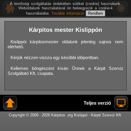
A minőségi szolgáltatás érdekében sütiket (cookie) használunk.
Weboldalunk használatával ön beleegyezik a cookie-k
használatába.
További információ
Kárpitos mester Kislippón
Kislippói kárpitosmester oldalunk jelenleg sajnos nem
elérhető.
Kérjük nézzen vissza egy későbbi időpontban.
Kellemes böngészést kíván Önnek a Kárpit Szerviz
Szolgáltató Kft. csapata.
Teljes verzió
Copyright © 2009 - 2026 Kárpitos .org Kislippó - Kárpit Szerviz Kft.