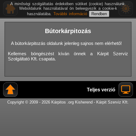
A minőségi szolgáltatás érdekében sütiket (cookie) használunk.
Weboldalunk használatával ön beleegyezik a cookie-k
használatába.
További információ
Bútorkárpitozás
A bútorkárpitozás oldalunk jelenleg sajnos nem elérhető!
Kellemes böngészést kíván önnek a Kárpit Szerviz
Szolgáltató Kft. csapata.
Teljes verzió
Copyright © 2009 - 2026 Kárpitos .org Kisherend - Kárpit Szerviz Kft.