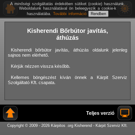
A minőségi szolgáltatás érdekében sütiket (cookie) használunk.
Weboldalunk használatával ön beleegyezik a cookie-k
használatába.
További információ
Kisherendi Bőrbútor javítás,
áthúzás
Kisherendi bőrbútor javítás, áthúzás oldalunk jelenleg
sajnos nem elérhető.
Kérjük nézzen vissza később.
Kellemes böngészést kíván önnek a Kárpit Szerviz
Szolgáltató Kft. csapata.
Teljes verzió
Copyright © 2009 - 2026 Kárpitos .org Kisherend - Kárpit Szerviz Kft.