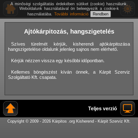
A minőségi szolgáltatás érdekében sütiket (cookie) használunk.
Weboldalunk használatával ön beleegyezik a cookie-k
használatába.
További információ
Ajtókárpitozás, hangszigetelés
Szíves türelmét kérjük, kisherendi ajtókárpitozása
hangszigetelése oldalunk jelenleg sajnos nem elérhető.
Kérjük nézzen vissza egy későbbi időpontban.
Kellemes böngészést kíván önnek, a Kárpit Szerviz
Szolgáltató Kft. csapata.
Teljes verzió
Copyright © 2009 - 2026 Kárpitos .org Kisherend - Kárpit Szerviz Kft.