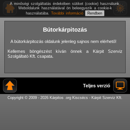
A minőségi szolgáltatás érdekében sütiket (cookie) használunk.
Weboldalunk használatával ön beleegyezik a cookie-k
használatába.
További információ
Bútorkárpitozás
A bútorkárpitozás oldalunk jelenleg sajnos nem elérhető!
Kellemes böngészést kíván önnek a Kárpit Szerviz
Szolgáltató Kft. csapata.
Teljes verzió
Copyright © 2009 - 2026 Kárpitos .org Kiscsécs - Kárpit Szerviz Kft.