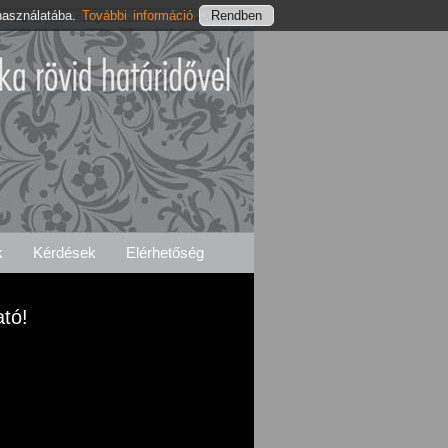
használatába.
További információ
Kántorjánosi Szolgáltatásaink
Elérhetőségeink
k
Kérdések
Elérhetőség
ató!