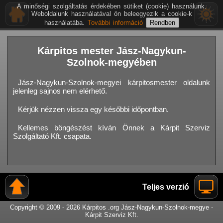
A minőségi szolgáltatás érdekében sütiket (cookie) használunk.
Weboldalunk használatával ön beleegyezik a cookie-k
használatába.
További információ
Kárpitos mester Jász-Nagykun-
Szolnok-megyében
Jász-Nagykun-Szolnok-megyei kárpitosmester oldalunk
jelenleg sajnos nem elérhető.
Kérjük nézzen vissza egy későbbi időpontban.
Kellemes böngészést kíván Önnek a Kárpit Szerviz
Szolgáltató Kft. csapata.
Teljes verzió
Copyright © 2009 - 2026 Kárpitos .org Jász-Nagykun-Szolnok-megye -
Kárpit Szerviz Kft.