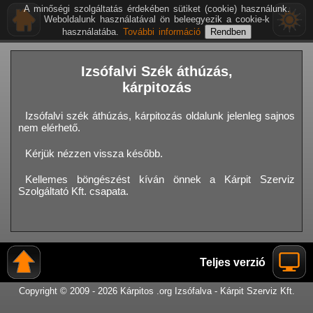
A minőségi szolgáltatás érdekében sütiket (cookie) használunk.
Weboldalunk használatával ön beleegyezik a cookie-k
használatába.
További információ
Izsófalvi Szék áthúzás,
kárpitozás
Izsófalvi szék áthúzás, kárpitozás oldalunk jelenleg sajnos
nem elérhető.
Kérjük nézzen vissza később.
Kellemes böngészést kíván önnek a Kárpit Szerviz
Szolgáltató Kft. csapata.
Teljes verzió
Copyright © 2009 - 2026 Kárpitos .org Izsófalva - Kárpit Szerviz Kft.