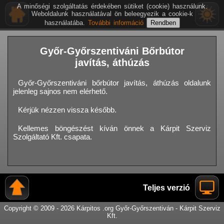
A minőségi szolgáltatás érdekében sütiket (cookie) használunk.
Weboldalunk használatával ön beleegyezik a cookie-k
használatába.
További információ
Győr-Győrszentiváni Bőrbútor
javítás, áthúzás
Győr-Győrszentiváni bőrbútor javítás, áthúzás oldalunk
jelenleg sajnos nem elérhető.
Kérjük nézzen vissza később.
Kellemes böngészést kíván önnek a Kárpit Szerviz
Szolgáltató Kft. csapata.
Teljes verzió
Copyright © 2009 - 2026 Kárpitos .org Győr-Győrszentiván - Kárpit Szerviz
Kft.