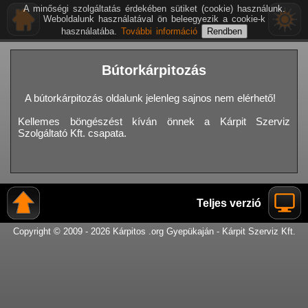
A minőségi szolgáltatás érdekében sütiket (cookie) használunk.
Weboldalunk használatával ön beleegyezik a cookie-k
használatába.
További információ
Bútorkárpitozás
A bútorkárpitozás oldalunk jelenleg sajnos nem elérhető!
Kellemes böngészést kíván önnek a Kárpit Szerviz
Szolgáltató Kft. csapata.
Teljes verzió
Copyright © 2009 - 2026 Kárpitos .org Gyepükaján - Kárpit Szerviz Kft.