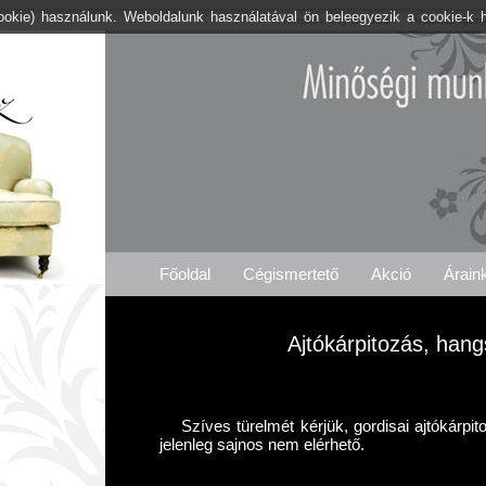
cookie) használunk. Weboldalunk használatával ön beleegyezik a cookie-k 
Kárpitos .org Gordisa
Árajánlat Igén
Főoldal
Cégismertető
Akció
Árain
Ajtókárpitozás, hang
Szíves türelmét kérjük, gordisai ajtókárpi
jelenleg sajnos nem elérhető.