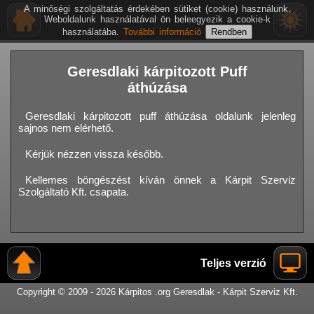
A minőségi szolgáltatás érdekében sütiket (cookie) használunk.
Weboldalunk használatával ön beleegyezik a cookie-k
használatába.
További információ
Geresdlaki kárpitozott Puff
áthúzása
Geresdlaki kárpitozott puff áthúzása oldalunk jelenleg
sajnos nem elérhető.
Kérjük nézzen vissza később.
Kellemes böngészést kíván önnek a Kárpit Szerviz
Szolgáltató Kft. csapata.
Teljes verzió
Copyright © 2009 - 2026 Kárpitos .org Geresdlak - Kárpit Szerviz Kft.