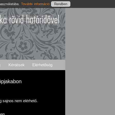
használatába.
További információ
Fülöpjakabi Szolgáltatásaink
Elérhetőségeink
k
Kérdések
Elérhetőség
öpjakabon
eg sajnos nem elérhető.
ban.