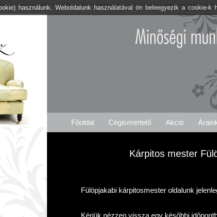
cookie) használunk. Weboldalunk használatával ön beleegyezik a cookie-k 
Kárpitos .org Fülöpjakab
Árajánlat Igénylés
Főoldal
Cégismertető
Akció
Árain
Kárpitos mester Fül
Fülöpjakabi kárpitosmester oldalunk jelenl
Kérjük nézzen vissza egy későbbi időpont