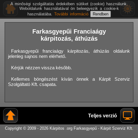
A minőségi szolgáltatás érdekében sütiket (cookie) használunk.
Weboldalunk használatával ön beleegyezik a cookie-k
használatába.
További információ
Farkasgyepűi Franciaágy
kárpitozás, áthúzás
Farkasgyepűi franciaágy kárpitozás, áthúzás oldalunk
jelenleg sajnos nem elérhető.
Kérjük nézzen vissza később.
Kellemes böngészést kíván önnek a Kárpit Szerviz
Szolgáltató Kft. csapata.
Teljes verzió
Copyright © 2009 - 2026 Kárpitos .org Farkasgyepű - Kárpit Szerviz Kft.