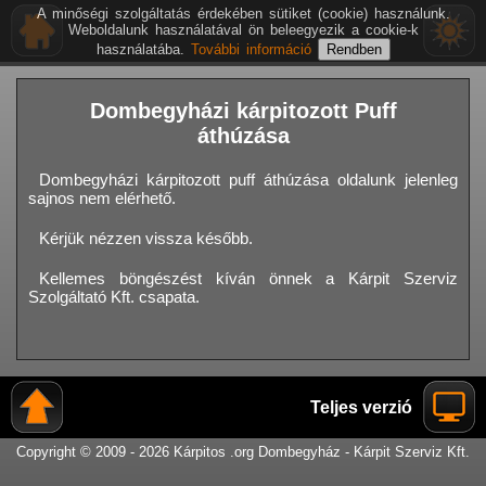
A minőségi szolgáltatás érdekében sütiket (cookie) használunk.
Weboldalunk használatával ön beleegyezik a cookie-k
használatába.
További információ
Dombegyházi kárpitozott Puff
áthúzása
Dombegyházi kárpitozott puff áthúzása oldalunk jelenleg
sajnos nem elérhető.
Kérjük nézzen vissza később.
Kellemes böngészést kíván önnek a Kárpit Szerviz
Szolgáltató Kft. csapata.
Teljes verzió
Copyright © 2009 - 2026 Kárpitos .org Dombegyház - Kárpit Szerviz Kft.