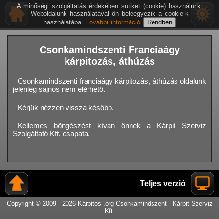
A minőségi szolgáltatás érdekében sütiket (cookie) használunk.
Weboldalunk használatával ön beleegyezik a cookie-k
használatába.
További információ
Csonkamindszenti Franciaágy
kárpitozás, áthúzás
Csonkamindszenti franciaágy kárpitozás, áthúzás oldalunk
jelenleg sajnos nem elérhető.
Kérjük nézzen vissza később.
Kellemes böngészést kíván önnek a Kárpit Szerviz
Szolgáltató Kft. csapata.
Teljes verzió
Copyright © 2009 - 2026 Kárpitos .org Csonkamindszent - Kárpit Szerviz
Kft.