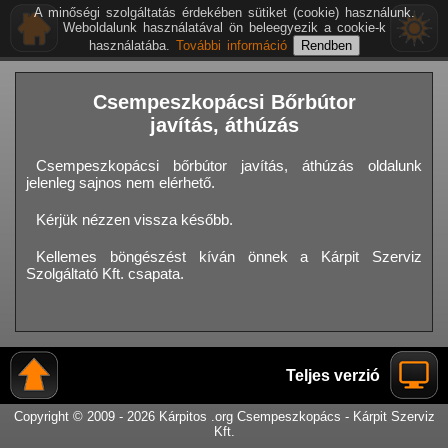
A minőségi szolgáltatás érdekében sütiket (cookie) használunk.
Weboldalunk használatával ön beleegyezik a cookie-k
használatába.
További információ
Csempeszkopácsi Bőrbútor
javítás, áthúzás
Csempeszkopácsi bőrbútor javítás, áthúzás oldalunk
jelenleg sajnos nem elérhető.
Kérjük nézzen vissza később.
Kellemes böngészést kíván önnek a Kárpit Szerviz
Szolgáltató Kft. csapata.
Teljes verzió
Copyright © 2009 - 2026 Kárpitos .org Csempeszkopács - Kárpit Szerviz
Kft.