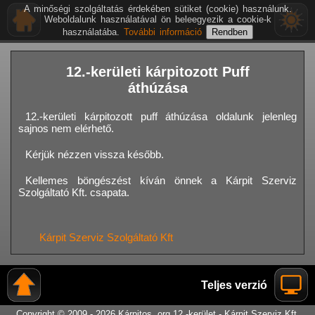
A minőségi szolgáltatás érdekében sütiket (cookie) használunk.
Weboldalunk használatával ön beleegyezik a cookie-k
használatába.
További információ
12.-kerületi kárpitozott Puff
áthúzása
12.-kerületi kárpitozott puff áthúzása oldalunk jelenleg
sajnos nem elérhető.
Kérjük nézzen vissza később.
Kellemes böngészést kíván önnek a Kárpit Szerviz
Szolgáltató Kft. csapata.
Kárpit Szerviz Szolgáltató Kft
Teljes verzió
Copyright © 2009 - 2026 Kárpitos .org 12.-kerület - Kárpit Szerviz Kft.