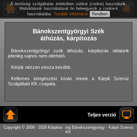
A minőségi szolgáltatás érdekében sütiket (cookie) használunk.
Weboldalunk használatával ön beleegyezik a cookie-k
használatába.
További információ
Bánokszentgyörgyi Szék
áthúzás, kárpitozás
Bánokszentgyörgyi szék áthúzás, kárpitozás oldalunk
jelenleg sajnos nem elérhető.
Kérjük nézzen vissza később.
Kellemes böngészést kíván önnek a Kárpit Szerviz
Szolgáltató Kft. csapata.
Teljes verzió
Copyright © 2009 - 2026 Kárpitos .org Bánokszentgyörgy - Kárpit Szerviz
Kft.