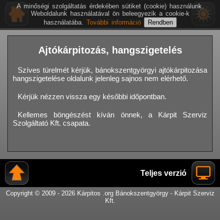
A minőségi szolgáltatás érdekében sütiket (cookie) használunk.
Weboldalunk használatával ön beleegyezik a cookie-k
használatába.
További információ
Ajtókárpitozás, hangszigetelés
Szíves türelmét kérjük, bánokszentgyörgyi ajtókárpitozása
hangszigetelése oldalunk jelenleg sajnos nem elérhető.
Kérjük nézzen vissza egy későbbi időpontban.
Kellemes böngészést kíván önnek, a Kárpit Szerviz
Szolgáltató Kft. csapata.
Teljes verzió
Copyright © 2009 - 2026 Kárpitos .org Bánokszentgyörgy - Kárpit Szerviz
Kft.