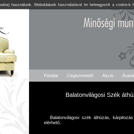
cookie) használunk. Weboldalunk használatával ön beleegyezik a cookie-k 
Kárpitos .org Balatonvilágos
Árajánlat Igénylés
Főoldal
Cégismertető
Akció
Árain
Balatonvilágosi Szék áthú
Balatonvilágosi szék áthúzás, kárpitozá
elérhető.