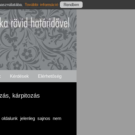
használatába.
További információ
Balatonvilágosi Szolgáltatásaink
Elérhetőségeink
k
Kérdések
Elérhetőség
zás, kárpitozás
s oldalunk jelenleg sajnos nem