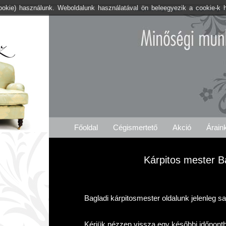
cookie) használunk. Weboldalunk használatával ön beleegyezik a cookie-k 
Kárpitos .org Baglad
Árajánlat Igén
Főoldal
Cégismertető
Akció
Árain
Kárpitos mester B
Bagladi kárpitosmester oldalunk jelenleg s
Kérjük nézzen vissza egy későbbi időpont