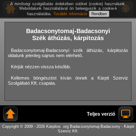
A minőségi szolgáltatás érdekében sütiket (cookie) használunk.
Weboldalunk használatával ön beleegyezik a cookie-k
használatába.
További információ
Badacsonytomaj-Badacsonyi
Szék áthúzás, kárpitozás
Badacsonytomaj-Badacsonyi szék áthúzás, kárpitozás
oldalunk jelenleg sajnos nem elérhető.
Kérjük nézzen vissza később.
Kellemes böngészést kíván önnek a Kárpit Szerviz
Szolgáltató Kft. csapata.
Teljes verzió
Copyright © 2009 - 2026 Kárpitos .org Badacsonytomaj-Badacsony - Kárpit
Szerviz Kft.