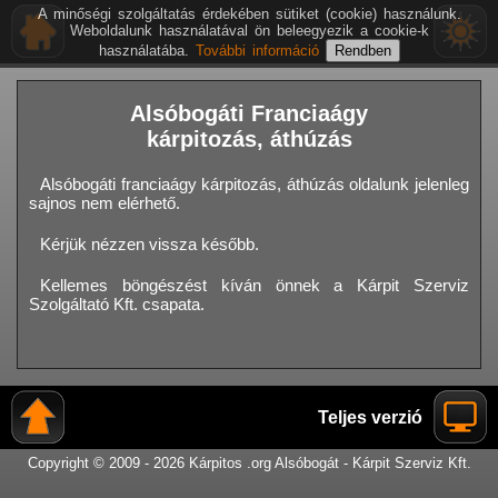
A minőségi szolgáltatás érdekében sütiket (cookie) használunk.
Weboldalunk használatával ön beleegyezik a cookie-k
használatába.
További információ
Alsóbogáti Franciaágy
kárpitozás, áthúzás
Alsóbogáti franciaágy kárpitozás, áthúzás oldalunk jelenleg
sajnos nem elérhető.
Kérjük nézzen vissza később.
Kellemes böngészést kíván önnek a Kárpit Szerviz
Szolgáltató Kft. csapata.
Teljes verzió
Copyright © 2009 - 2026 Kárpitos .org Alsóbogát - Kárpit Szerviz Kft.