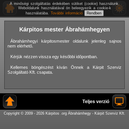
A minőségi szolgáltatás érdekében sütiket (cookie) használunk.
Weboldalunk használatával ön beleegyezik a cookie-k
használatába.
További információ
Kárpitos mester Ábrahámhegyen
Ábrahámhegyi kárpitosmester oldalunk jelenleg sajnos
nem elérhető.
Kérjük nézzen vissza egy későbbi időpontban.
Kellemes böngészést kíván Önnek a Kárpit Szerviz
Szolgáltató Kft. csapata.
Teljes verzió
Copyright © 2009 - 2026 Kárpitos .org Ábrahámhegy - Kárpit Szerviz Kft.