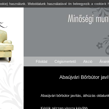
cookie) használunk. Weboldalunk használatával ön beleegyezik a cookie-k 
Kárpitos .org Abaújvár
Árajánlat Igényl
Főoldal
Cégismertető
Akció
Árain
Abaújvári Bőrbútor jav
Abaújvári bőrbútor javítás, áthúzás oldalun
Kérjük nézzen vissza később.