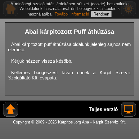
A minőségi szolgáltatás érdekében sütiket (cookie) használunk.
Weboldalunk használatával ön beleegyezik a cookie-k
használatába.
További információ
Abai kárpitozott Puff áthúzása
Abai kárpitozott puff áthúzása oldalunk jelenleg sajnos nem
elérhető.
Kérjük nézzen vissza később.
Kellemes böngészést kíván önnek a Kárpit Szerviz
Szolgáltató Kft. csapata.
Teljes verzió
Copyright © 2009 - 2026 Kárpitos .org Aba - Kárpit Szerviz Kft.